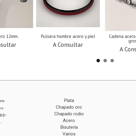
ero 12mm.
Pulsera hombre acero y piel
Cadena acero
gro
sultar
A Consultar
A Con
Plata
sta-
Chapado oro
es-
Chapado rodio
es-
Acero
-
Bisutería
Varios