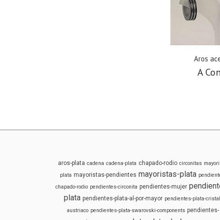
Aros ac
A Con
aros-plata
chapado-rodio
cadena
cadena-plata
circonitas
mayori
mayoristas-plata
mayoristas-pendientes
plata
pendient
pendient
pendientes-mujer
chapado-rodio
pendientes-circonita
plata
pendientes-plata-al-por-mayor
pendientes-plata-cristal
pendientes-
austriaco
pendientes-plata-swarovski-components