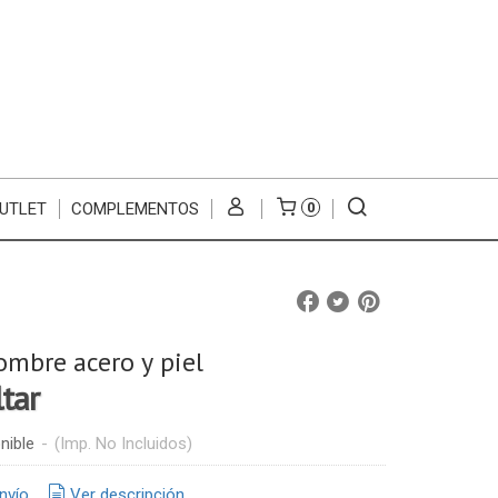
UTLET
COMPLEMENTOS
0
ombre acero y piel
ltar
nible
-
(Imp. No Incluidos)
nvío
Ver descripción