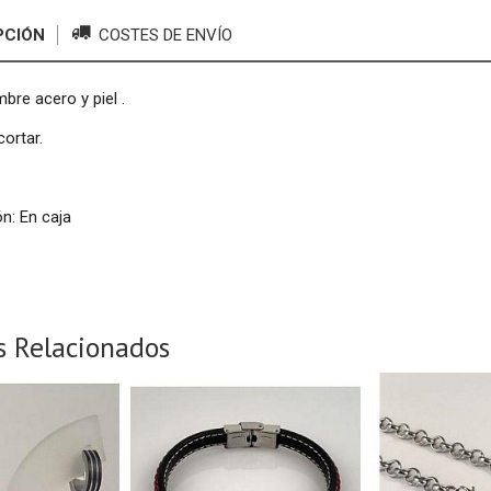
PCIÓN
COSTES DE ENVÍO
bre acero y piel .
ortar.
n: En caja
s Relacionados