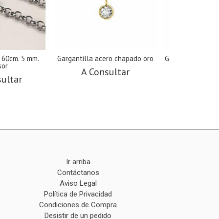
 60cm. 5 mm.
Gargantilla acero chapado oro
Gargantilla acer
sor
A Consultar
A Cons
sultar
Ir arriba
Contáctanos
Aviso Legal
Política de Privacidad
Condiciones de Compra
Desistir de un pedido