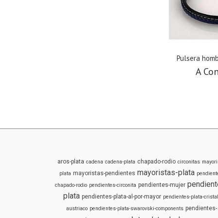
Pulsera homb
A Con
aros-plata
chapado-rodio
cadena
cadena-plata
circonitas
mayori
mayoristas-plata
mayoristas-pendientes
plata
pendient
pendient
pendientes-mujer
chapado-rodio
pendientes-circonita
plata
pendientes-plata-al-por-mayor
pendientes-plata-cristal
pendientes-
austriaco
pendientes-plata-swarovski-components