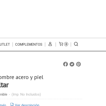
UTLET
COMPLEMENTOS
0
ombre acero y piel
ltar
nible
-
(Imp. No Incluidos)
nvío
Ver descripción