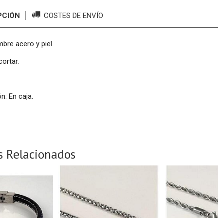
PCIÓN
COSTES DE ENVÍO
bre acero y piel.
ortar.
.
n: En caja.
s Relacionados