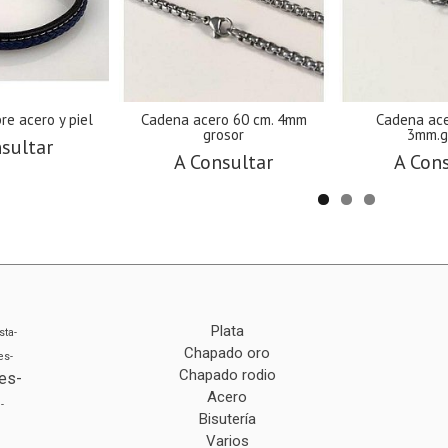
re acero y piel
Cadena acero 60 cm. 4mm
Cadena ace
grosor
3mm.g
sultar
A Consultar
A Con
Plata
sta-
Chapado oro
es-
Chapado rodio
es-
Acero
-
Bisutería
Varios