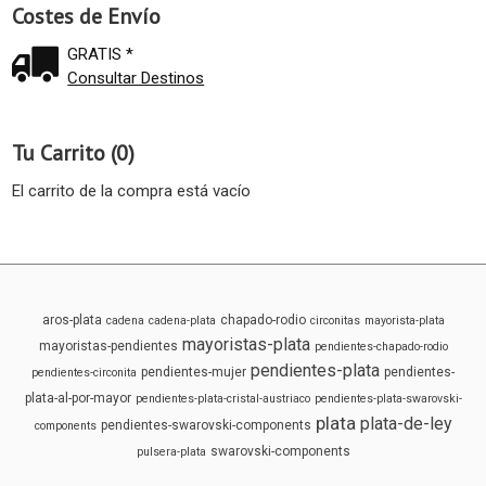
Costes de Envío
GRATIS *
Consultar Destinos
Tu Carrito (0)
El carrito de la compra está vacío
aros-plata
chapado-rodio
cadena
cadena-plata
circonitas
mayorista-plata
mayoristas-plata
mayoristas-pendientes
pendientes-chapado-rodio
pendientes-plata
pendientes-mujer
pendientes-
pendientes-circonita
plata-al-por-mayor
pendientes-plata-cristal-austriaco
pendientes-plata-swarovski-
plata
plata-de-ley
pendientes-swarovski-components
components
swarovski-components
pulsera-plata