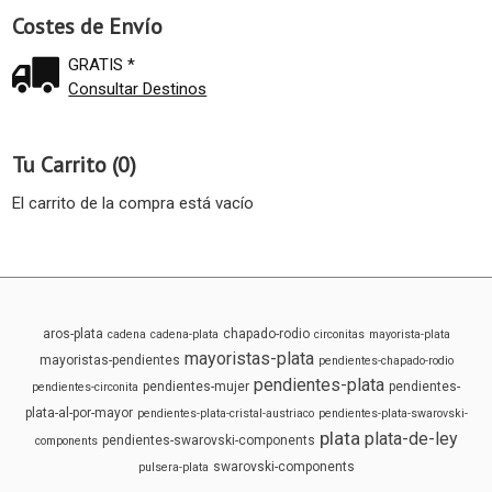
Costes de Envío
GRATIS *
Consultar Destinos
Tu Carrito (0)
El carrito de la compra está vacío
aros-plata
chapado-rodio
cadena
cadena-plata
circonitas
mayorista-plata
mayoristas-plata
mayoristas-pendientes
pendientes-chapado-rodio
pendientes-plata
pendientes-mujer
pendientes-
pendientes-circonita
plata-al-por-mayor
pendientes-plata-cristal-austriaco
pendientes-plata-swarovski-
plata
plata-de-ley
pendientes-swarovski-components
components
swarovski-components
pulsera-plata