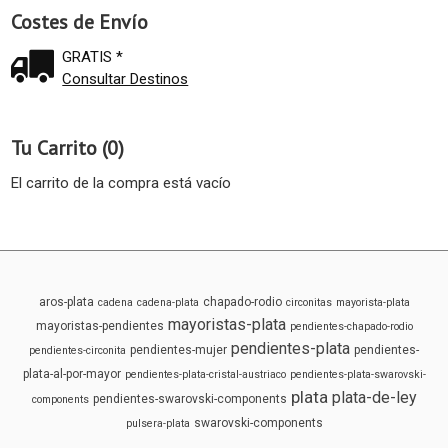
Costes de Envío
GRATIS *
Consultar Destinos
Tu Carrito (0)
El carrito de la compra está vacío
aros-plata
chapado-rodio
cadena
cadena-plata
circonitas
mayorista-plata
mayoristas-plata
mayoristas-pendientes
pendientes-chapado-rodio
pendientes-plata
pendientes-mujer
pendientes-
pendientes-circonita
plata-al-por-mayor
pendientes-plata-cristal-austriaco
pendientes-plata-swarovski-
plata
plata-de-ley
pendientes-swarovski-components
components
swarovski-components
pulsera-plata