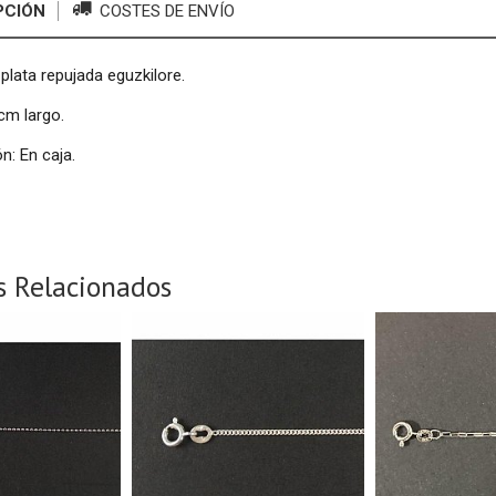
PCIÓN
COSTES DE ENVÍO
plata repujada eguzkilore.
cm largo.
n: En caja.
s Relacionados