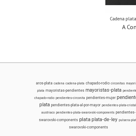
Cadena plata
A Con
aros-plata
chapado-rodio
cadena
cadena-plata
circonitas
mayori
mayoristas-plata
mayoristas-pendientes
plata
pendient
pendient
pendientes-mujer
chapado-rodio
pendientes-circonita
plata
pendientes-plata-al-por-mayor
pendientes-plata-cristal
pendientes-
austriaco
pendientes-plata-swarovski-components
plata
plata-de-ley
swarovski-components
pulsera-pla
swarovski-components