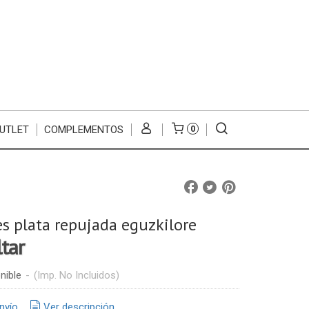
UTLET
COMPLEMENTOS
0
s plata repujada eguzkilore
ltar
nible
-
(Imp. No Incluidos)
nvío
Ver descripción