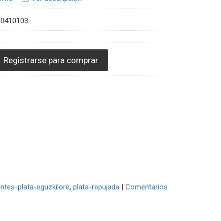
00410103
Registrarse para comprar
ntes-plata-eguzkilore
plata-repujada
|
Comentarios