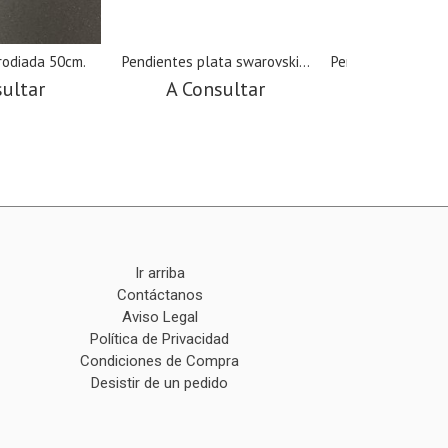
rodiada 50cm.
Pendientes plata swarovski...
Pendientes plata 
sultar
A Consultar
A Cons
Ir arriba
Contáctanos
Aviso Legal
Política de Privacidad
Condiciones de Compra
Desistir de un pedido