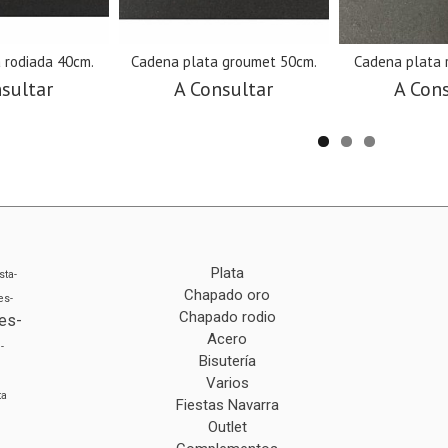
 rodiada 40cm.
Cadena plata groumet 50cm.
Cadena plata 
sultar
A Consultar
A Con
Plata
sta-
Chapado oro
es-
Chapado rodio
es-
Acero
-
Bisutería
Varios
ta
Fiestas Navarra
Outlet