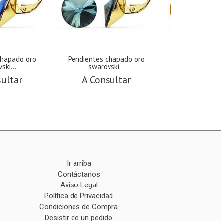
chapado oro
Pendientes chapado oro
Pendientes c
ski...
swarovski...
swarovs
sultar
A Consultar
A Cons
Ir arriba
Contáctanos
Aviso Legal
Política de Privacidad
Condiciones de Compra
Desistir de un pedido