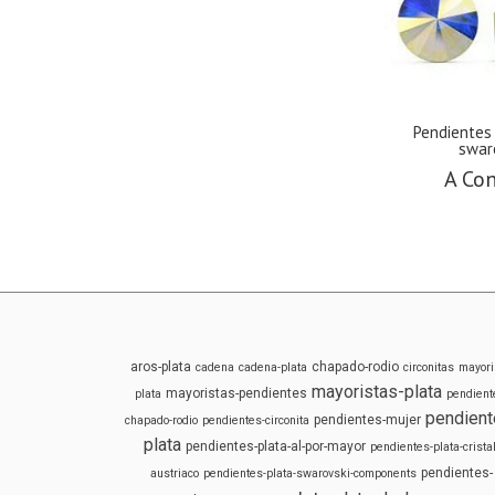
Pendientes
swaro
A Con
aros-plata
chapado-rodio
cadena
cadena-plata
circonitas
mayori
mayoristas-plata
mayoristas-pendientes
plata
pendient
pendient
pendientes-mujer
chapado-rodio
pendientes-circonita
plata
pendientes-plata-al-por-mayor
pendientes-plata-cristal
pendientes-
austriaco
pendientes-plata-swarovski-components