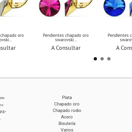
 chapado oro
Pendientes chapado oro
Pendientes 
vski...
swarovski...
swarov
sultar
A Consultar
A Con
Plata
sta-
Chapado oro
es-
Chapado rodio
es-
Acero
-
Bisutería
Varios