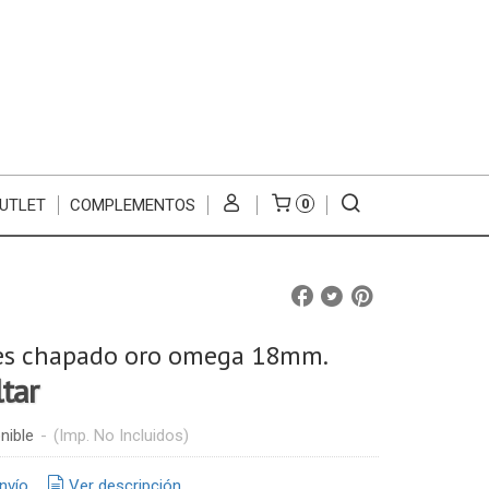
UTLET
COMPLEMENTOS
0
es chapado oro omega 18mm.
ltar
nible
-
(Imp. No Incluidos)
nvío
Ver descripción