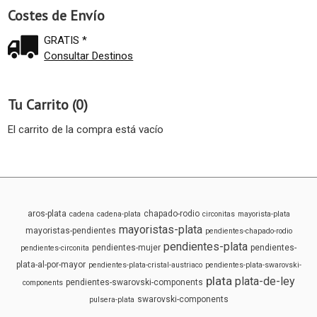
Costes de Envío
GRATIS *
Consultar Destinos
Tu Carrito (0)
El carrito de la compra está vacío
aros-plata
chapado-rodio
cadena
cadena-plata
circonitas
mayorista-plata
mayoristas-plata
mayoristas-pendientes
pendientes-chapado-rodio
pendientes-plata
pendientes-mujer
pendientes-
pendientes-circonita
plata-al-por-mayor
pendientes-plata-cristal-austriaco
pendientes-plata-swarovski-
plata
plata-de-ley
pendientes-swarovski-components
components
swarovski-components
pulsera-plata