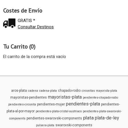
Costes de Envío
GRATIS *
Consultar Destinos
Tu Carrito (0)
El carrito de la compra está vacío
aros-plata
chapado-rodio
cadena
cadena-plata
circonitas
mayorista-plata
mayoristas-plata
mayoristas-pendientes
pendientes-chapado-rodio
pendientes-plata
pendientes-mujer
pendientes-
pendientes-circonita
plata-al-por-mayor
pendientes-plata-cristal-austriaco
pendientes-plata-swarovski-
plata
plata-de-ley
pendientes-swarovski-components
components
swarovski-components
pulsera-plata