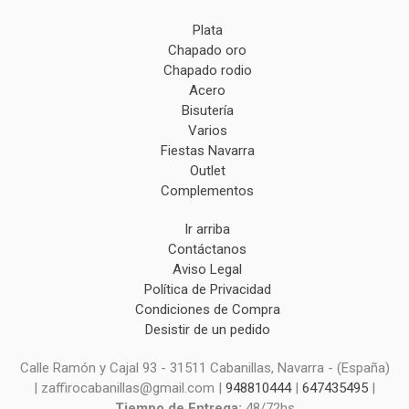
Plata
Chapado oro
Chapado rodio
Acero
Bisutería
Varios
Fiestas Navarra
Outlet
Complementos
Ir arriba
Contáctanos
Aviso Legal
Política de Privacidad
Condiciones de Compra
Desistir de un pedido
Calle Ramón y Cajal 93 - 31511 Cabanillas, Navarra - (España)
| zaffirocabanillas@gmail.com |
948810444
|
647435495
|
Tiempo de Entrega:
48/72hs